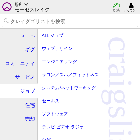
場所
モーゼスレイク
投稿
アカウント
ALL ジョブ
autos
craigslist
ウェブデザイン
ギグ
エンジニアリング
コミュニティ
サロン／スパ／フィットネス
サービス
システム/ネットワーキング
ジョブ
セールス
住宅
ソフトウェア
売却
テレビ ビデオ ラジオ
など